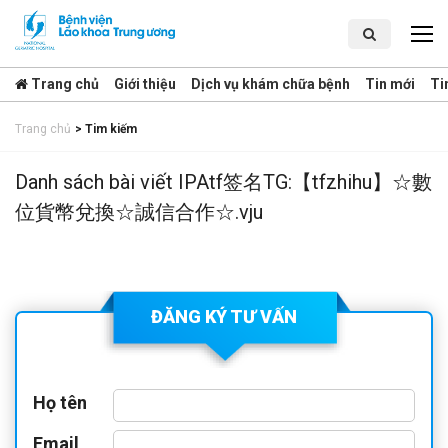
Trang chủ
Giới thiệu
Dịch vụ khám chữa bệnh
Tin mới
Ti
Trang chủ
>
Tim kiếm
Danh sách bài viết IPAtf签名TG:【tfzhihu】☆數
位貨幣兌換☆誠信合作☆.vju
ĐĂNG KÝ TƯ VẤN
Họ tên
Email