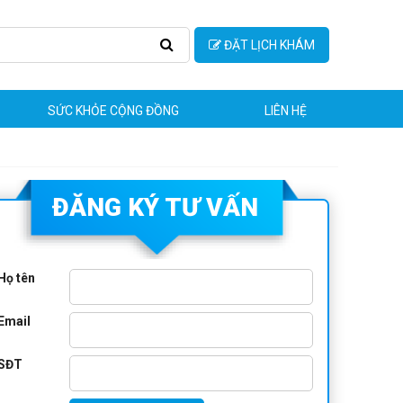
ĐẶT LỊCH KHÁM
SỨC KHỎE CỘNG ĐỒNG
LIÊN HỆ
ĐĂNG KÝ TƯ VẤN
Họ tên
Email
SĐT