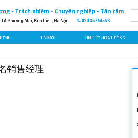
ơng - Trách nhiệm - Chuyên nghiệp - Tận tâm
1A Phương Mai, Kim Liên, Hà Nội
024 35764558
 BỆNH
TIN MỚI
TIN TỨC HOẠT ĐỘNG
ATF签名销售经理