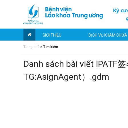
Kỷ cư
GIỚI THIỆU
DỊCH VỤ KHÁM CHỮA
Trang chủ
>
Tim kiếm
Danh sách bài viết IP
TG:AsignAgent）.gdm