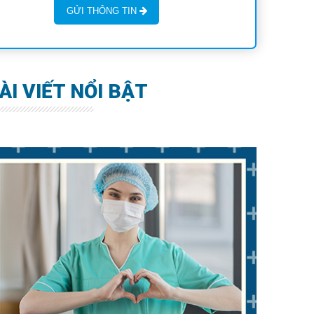
GỬI THÔNG TIN
ÀI VIẾT NỔI BẬT