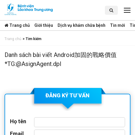
Trang chủ
Giới thiệu
Dịch vụ khám chữa bệnh
Tin mới
Ti
Trang chủ
>
Tim kiếm
Danh sách bài viết Android加固的戰略價值
*TG:@AsignAgent.dpl
ĐĂNG KÝ TƯ VẤN
Họ tên
Email