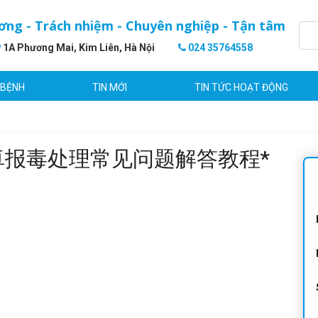
ơng - Trách nhiệm - Chuyên nghiệp - Tận tâm
1A Phương Mai, Kim Liên, Hà Nội
024 35764558
 BỆNH
TIN MỚI
TIN TỨC HOẠT ĐỘNG
t 荣耀安卓报毒处理常见问题解答教程*