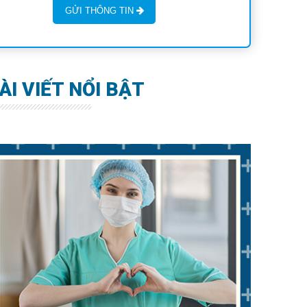
GỬI THÔNG TIN
ÀI VIẾT NỔI BẬT