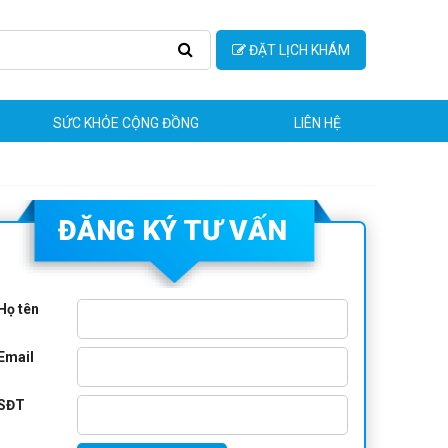
ĐẶT LỊCH KHÁM
SỨC KHỎE CỘNG ĐỒNG
LIÊN HỆ
ĐĂNG KÝ TƯ VẤN
Họ tên
Email
SĐT