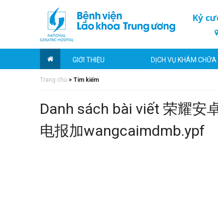
Kỷ cư
GIỚI THIỆU
DỊCH VỤ KHÁM CHỮA
Trang chủ
>
Tim kiếm
Danh sách bài viế
电报加wangcaimdmb.ypf