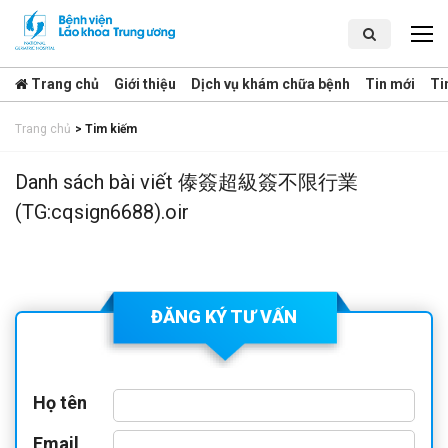
Trang chủ
Giới thiệu
Dịch vụ khám chữa bệnh
Tin mới
Ti
Trang chủ
>
Tim kiếm
Danh sách bài viết 傣簽超級簽不限行業
(TG:cqsign6688).oir
ĐĂNG KÝ TƯ VẤN
Họ tên
Email